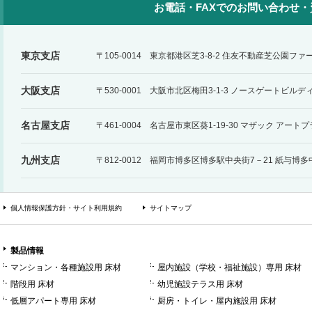
お電話・FAXでのお問い合わせ
東京支店
〒105-0014 東京都港区芝3-8-2 住友不動産芝公園フ
大阪支店
〒530-0001 大阪市北区梅田3-1-3 ノースゲートビルデ
名古屋支店
〒461-0004 名古屋市東区葵1-19-30 マザック アー
九州支店
〒812-0012 福岡市博多区博多駅中央街7－21 紙与博
個人情報保護方針・サイト利用規約
サイトマップ
製品情報
マンション・各種施設用 床材
屋内施設（学校・福祉施設）専用 床材
階段用 床材
幼児施設テラス用 床材
低層アパート専用 床材
厨房・トイレ・屋内施設用 床材