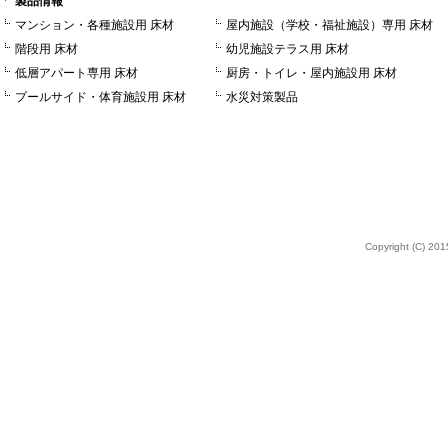
製品情報
マンション・各種施設用 床材
屋内施設（学校・福祉施設）専用 床材
階段用 床材
幼児施設テラス用 床材
低層アパート専用 床材
厨房・トイレ・屋内施設用 床材
プールサイド・体育施設用 床材
水災対策製品
Copyright (C) 2015