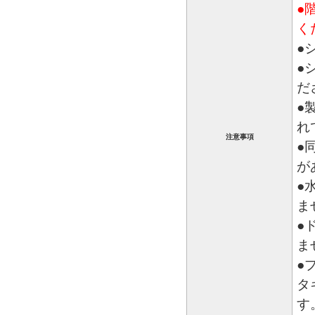
●
く
●
●
だ
●
れ
注意事項
●
が
●
ま
●
ま
●
タ
す