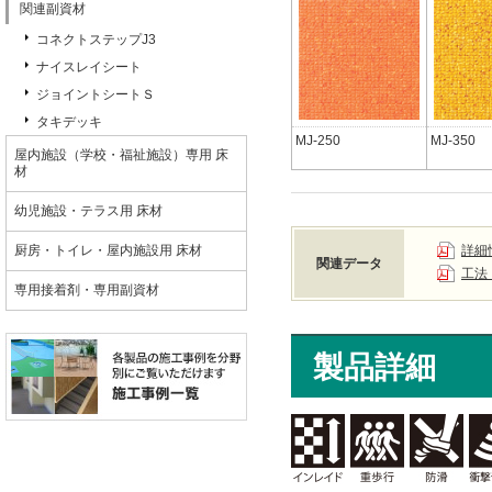
関連副資材
コネクトステップJ3
ナイスレイシート
ジョイントシートＳ
タキデッキ
MJ-250
MJ-350
屋内施設（学校・福祉施設）専用 床
材
幼児施設・テラス用 床材
厨房・トイレ・屋内施設用 床材
詳細
関連データ
工法
専用接着剤・専用副資材
製品詳細