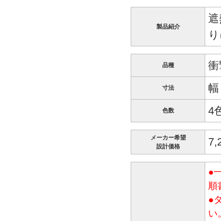
遮
製品紹介
り
衝
品種
幅
寸法
4
色数
メーカー希望
7
設計価格
●
順
●
い