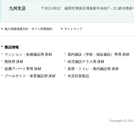
九州支店
〒812-0012 福岡市博多区博多駅中央街7－21 紙与博
個人情報保護方針・サイト利用規約
サイトマップ
製品情報
マンション・各種施設用 床材
屋内施設（学校・福祉施設）専用 床材
階段用 床材
幼児施設テラス用 床材
低層アパート専用 床材
厨房・トイレ・屋内施設用 床材
プールサイド・体育施設用 床材
水災対策製品
Copyright (C) 2015