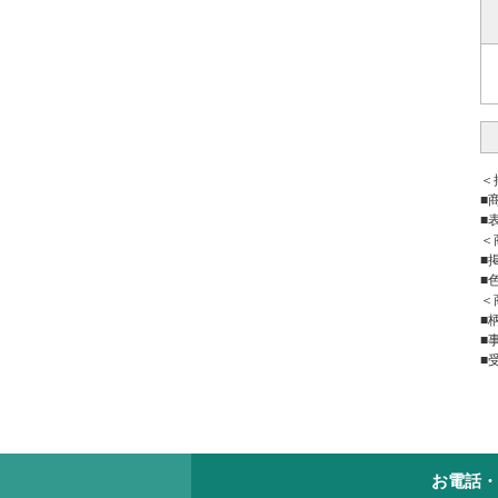
＜
■
■
＜
■
■
＜
■
■
■
お電話・