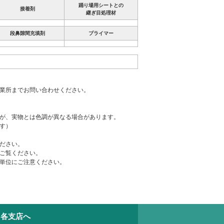
踊り場用シートとの
接着剤
継ぎ目処理材
段鼻隙間充填剤
プライマー
営業所までお問い合わせください。
すが、実物とは色調が異なる場合があります。
す）
ださい。
ご覧ください。
注単位にご注意ください。
ス各支店へ