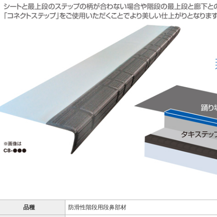
品種
防滑性階段用段鼻部材