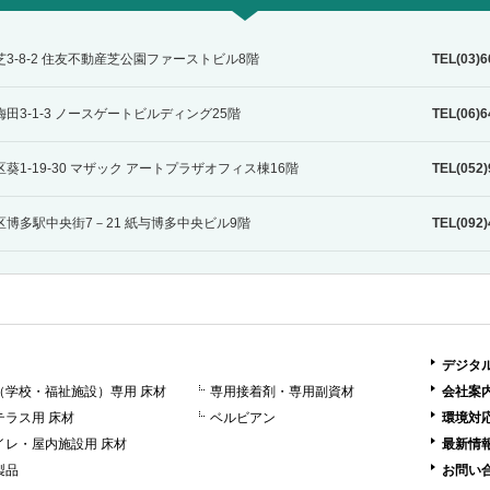
区芝3-8-2 住友不動産芝公園ファーストビル8階
TEL(03)6
区梅田3-1-3 ノースゲートビルディング25階
TEL(06)6
区葵1-19-30 マザック アートプラザオフィス棟16階
TEL(052)
多区博多駅中央街7－21 紙与博多中央ビル9階
TEL(092)
デジタ
（学校・福祉施設）専用 床材
専用接着剤・専用副資材
会社案
テラス用 床材
ベルビアン
環境対
イレ・屋内施設用 床材
最新情
製品
お問い