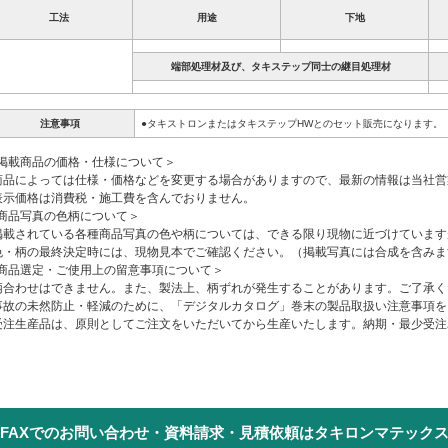
工法
用途
下地
端部処理材及び、タキステップ同士の継目処理材
注意事項
●タキストロンまたはタキステップHWとのセット販売になります。
掲載商品の価格・仕様について＞
商品によっては仕様・価格などを変更する場合がありますので、最新の情報は当社
表示価格は消費税・施工費を含んでおりません。
商品写真の色柄について＞
掲載されている各種商品写真の色や柄については、できる限り現物に近づけていま
色・柄の最終決定時には、現物見本でご確認ください。（掲載写真には合成を含みま
商品選定・ご使用上の留意事項について＞
柄合わせはできません。また、製法上、柄ずれが発生することがあります。ご了承く
事故の未然防止・軽減のために、「デジタルカタログ」巻末の製品取扱い注意事項を
受注生産品は、原則としてご注文をいただいてから生産いたします。納期・最少受
FAXでのお問い合わせ・資料請求・見積依頼はタキロンマテック