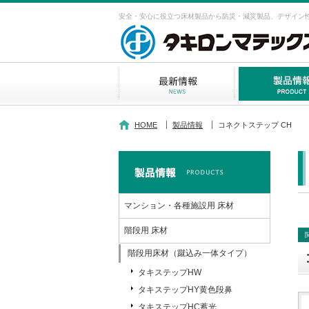
安全・安心に役立つ床材製品から防災・減災製品、デザイン
HOME
製品情報
コネクトステップ CH
マンション・各種施設用 床材
階段用 床材
階段用床材（蹴込み一体タイプ）
タキステップHW
タキステップHY黄色段鼻
タキステップHC蓄光