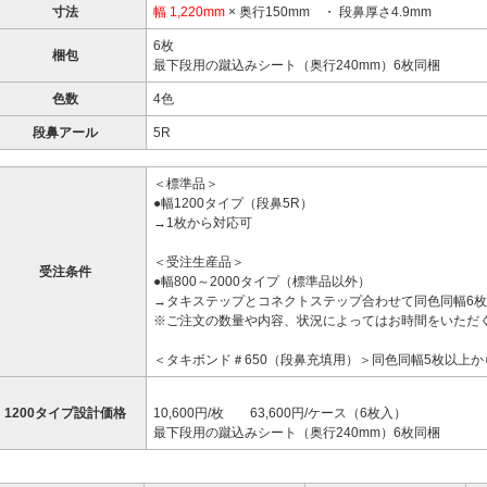
寸法
幅 1,220mm
× 奥行150mm ・ 段鼻厚さ4.9mm
6枚
梱包
最下段用の蹴込みシート（奥行240mm）6枚同梱
色数
4色
段鼻アール
5R
＜標準品＞
●幅1200タイプ（段鼻5R）
→1枚から対応可
＜受注生産品＞
受注条件
●幅800～2000タイプ（標準品以外）
→タキステップとコネクトステップ合わせて同色同幅6枚
※ご注文の数量や内容、状況によってはお時間をいただ
＜タキボンド＃650（段鼻充填用）＞同色同幅5枚以上か
1200タイプ設計価格
10,600円/枚 63,600円/ケース（6枚入）
最下段用の蹴込みシート（奥行240mm）6枚同梱