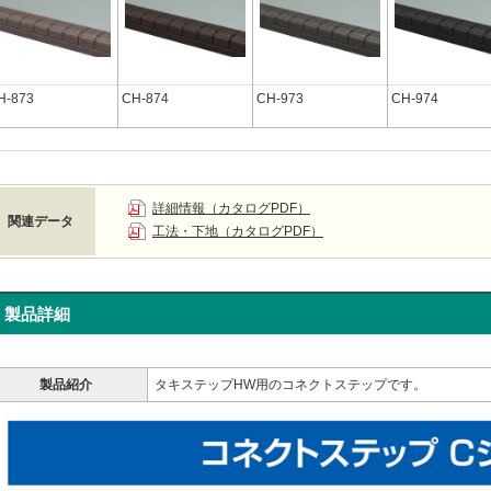
H-873
CH-874
CH-973
CH-974
詳細情報（カタログPDF）
関連データ
工法・下地（カタログPDF）
製品詳細
製品紹介
タキステップHW用のコネクトステップです。