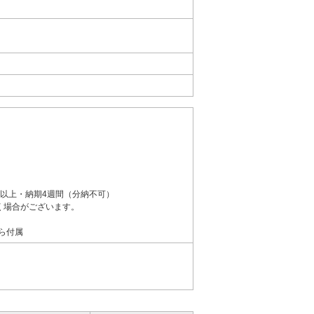
以上・納期4週間（分納不可）
く場合がございます。
ら付属