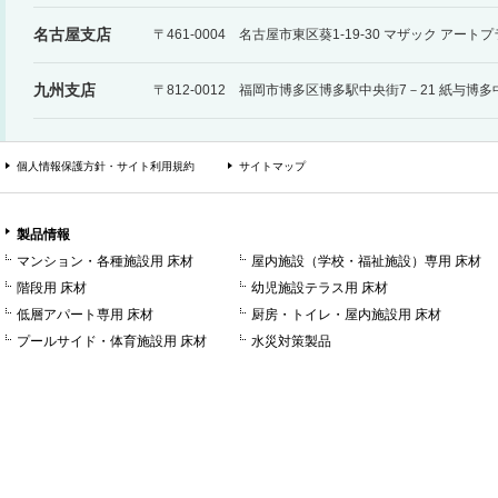
名古屋支店
〒461-0004 名古屋市東区葵1-19-30 マザック アー
九州支店
〒812-0012 福岡市博多区博多駅中央街7－21 紙与博
個人情報保護方針・サイト利用規約
サイトマップ
製品情報
マンション・各種施設用 床材
屋内施設（学校・福祉施設）専用 床材
階段用 床材
幼児施設テラス用 床材
低層アパート専用 床材
厨房・トイレ・屋内施設用 床材
プールサイド・体育施設用 床材
水災対策製品