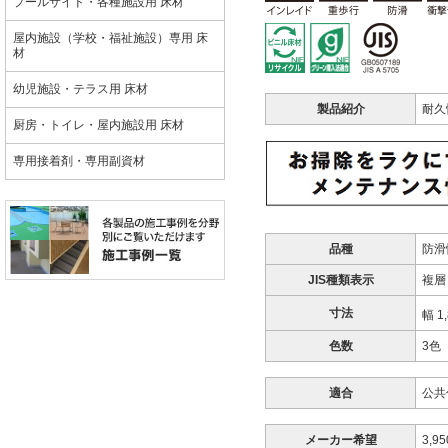
プールサイド・各種施設用 床材
屋内施設（学校・福祉施設）専用 床
材
幼児施設・テラス用 床材
製品紹介
耐久
厨房・トイレ・屋内施設用 床材
専用接着剤・専用副資材
品種
防滑
JIS種類表示
複層
寸法
幅 1
色数
3色
適合
公共
メーカー希望
3,9