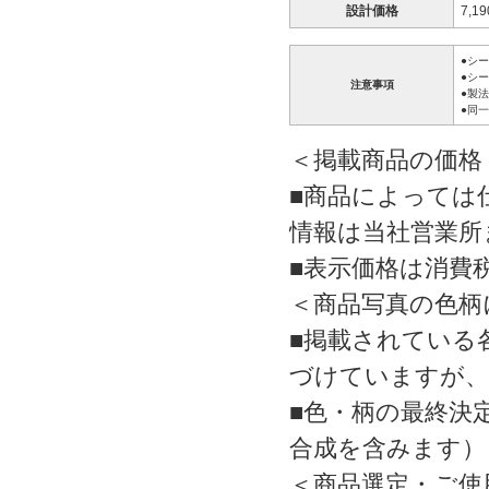
設計価格
7,1
●シ
●シ
注意事項
●製
●同
＜掲載商品の価格
■商品によっては
情報は当社営業所
■表示価格は消費
＜商品写真の色柄
■掲載されている
づけていますが、
■色・柄の最終決
合成を含みます）
＜商品選定・ご使