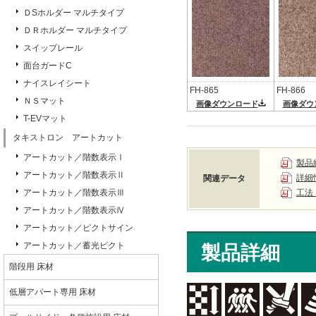
ＤSホルダー マルチタイプ
ＤＲホルダー マルチタイプ
スイップレール
面台ガードC
ナイスレイシート
FH-865
FH-866
ＮＳマット
画像ダウンロード
画像ダウ
T-EVマット
タキストロン アートカット
アートカット／階数表示Ⅰ
製品
アートカット／階数表示Ⅱ
詳細
関連データ
アートカット／階数表示Ⅲ
工法
アートカット／階数表示Ⅳ
アートカット／ピクトサイン
アートカット／蓄光ピクト
製品詳細
階段用 床材
低層アパート専用 床材