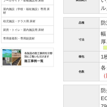
い
製品紹介
プールサイド・各種施設用 床材
ル
屋内施設（学校・福祉施設）専用 床
材
幼児施設・テラス用 床材
防
品種
厨房・トイレ・屋内施設用 床材
幅
専用接着剤・専用副資材
寸法
厚
1
梱包
各
色数
（
防
E
7