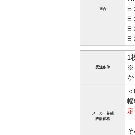
E
適合
E
E
E
1
※
受注条件
が
＜
幅
定
メーカー希望
設計価格
そ