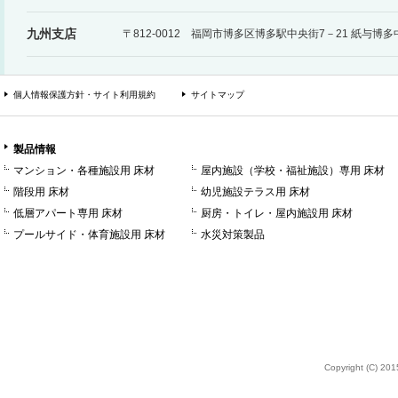
九州支店
〒812-0012 福岡市博多区博多駅中央街7－21 紙与博
個人情報保護方針・サイト利用規約
サイトマップ
製品情報
マンション・各種施設用 床材
屋内施設（学校・福祉施設）専用 床材
階段用 床材
幼児施設テラス用 床材
低層アパート専用 床材
厨房・トイレ・屋内施設用 床材
プールサイド・体育施設用 床材
水災対策製品
Copyright (C) 2015