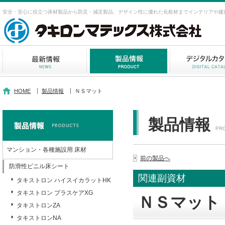
安全・安心に役立つ床材製品から防災・減災製品、デザイン性に優れた化粧材までインテリアや建
HOME
製品情報
ＮＳマット
製品情報
PR
マンション・各種施設用 床材
前の製品へ
防滑性ビニル床シート
関連副資材
タキストロン ハイスイカラットHK
タキストロン プラスケアXG
ＮＳマット
タキストロンZA
タキストロンNA