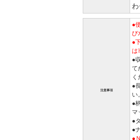
わ
●
び
●
は
●
て
く
●
注意事項
い
●
マ
●
●
●