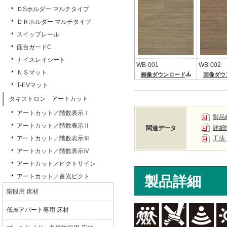
ＤSホルダー マルチタイプ
ＤＲホルダー マルチタイプ
スイップレール
面台ガードC
ナイスレイシート
WB-001
WB-002
ＮＳマット
画像ダウンロード
画像ダウ
T-EVマット
タキストロン アートカット
アートカット／階数表示Ⅰ
製品
アートカット／階数表示Ⅱ
詳細
関連データ
アートカット／階数表示Ⅲ
工法
アートカット／階数表示Ⅳ
アートカット／ピクトサイン
アートカット／蓄光ピクト
製品詳細
階段用 床材
低層アパート専用 床材