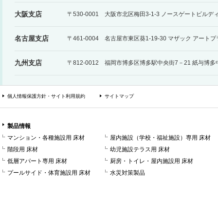
大阪支店
〒530-0001 大阪市北区梅田3-1-3 ノースゲートビルデ
名古屋支店
〒461-0004 名古屋市東区葵1-19-30 マザック アー
九州支店
〒812-0012 福岡市博多区博多駅中央街7－21 紙与博
個人情報保護方針・サイト利用規約
サイトマップ
製品情報
マンション・各種施設用 床材
屋内施設（学校・福祉施設）専用 床材
階段用 床材
幼児施設テラス用 床材
低層アパート専用 床材
厨房・トイレ・屋内施設用 床材
プールサイド・体育施設用 床材
水災対策製品