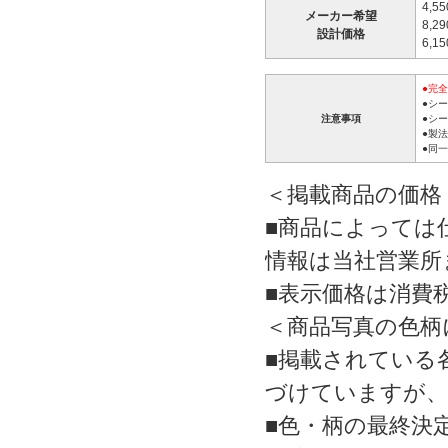
4,5
メーカー希望
8,2
設計価格
6,1
●完
●シ
注意事項
●シ
●製
●同
＜掲載商品の価格
■商品によっては
情報は当社営業所
■表示価格は消費
＜商品写真の色柄
■掲載されている
づけていますが、
■色・柄の最終決