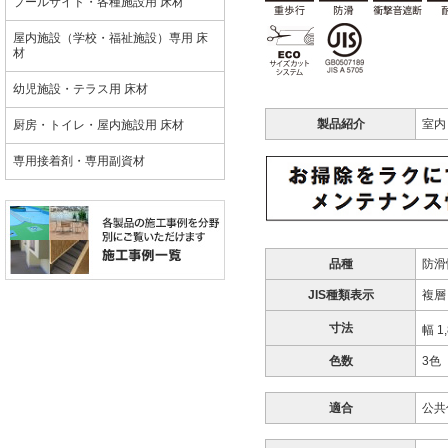
プールサイド・各種施設用 床材
屋内施設（学校・福祉施設）専用 床
材
幼児施設・テラス用 床材
製品紹介
室内
厨房・トイレ・屋内施設用 床材
専用接着剤・専用副資材
品種
防滑
JIS種類表示
複層
寸法
幅 1
色数
3色
適合
公共